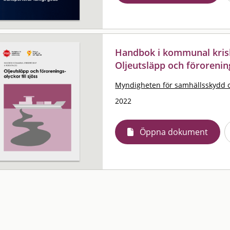
Handbok i kommunal krisb
Oljeutsläpp och förorening
Myndigheten för samhällsskydd 
2022
Öppna dokument