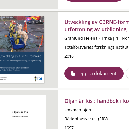
Utveckling av CBRNE-för
utformning av utbildning,
Granlund Helena
·
Trnka Jiri
·
Nor
Totalförsvarets forskningsinstitut
2018
Öppna dokument
Oljan är lös : handbok i 
Forsman Björn
Räddningsverket (SRV)
1997