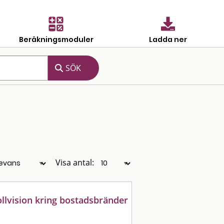
Beräkningsmoduler
Ladda ner
Visa antal:
llvision kring bostadsbränder