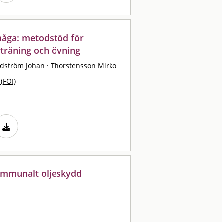
måga: metodstöd för
 träning och övning
dström Johan
·
Thorstensson Mirko
 (FOI)
kommunalt oljeskydd