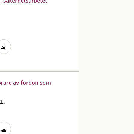
 säkerhetsarbetet
örare av fordon som
CF)