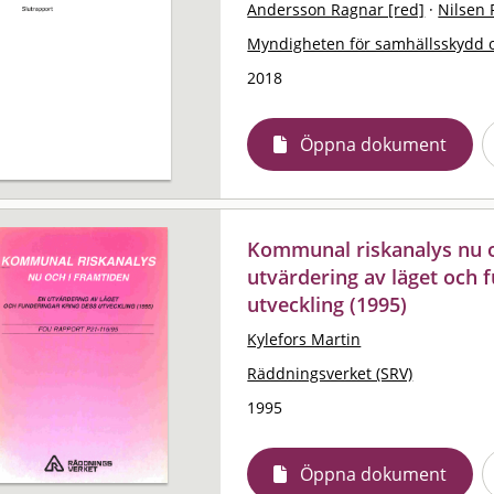
Andersson Ragnar [red]
·
Nilsen 
Myndigheten för samhällsskydd 
2018
Öppna dokument
Kommunal riskanalys nu o
utvärdering av läget och 
utveckling (1995)
Kylefors Martin
Räddningsverket (SRV)
1995
Öppna dokument