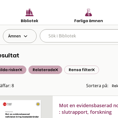
Bibliotek
Farliga ämnen
Ämnen
esultat
ilda risker
Relaterade
Rensa filter
äffar: 8
Sortera på:
Mot en evidensbaserad no
: slutrapport, forskning