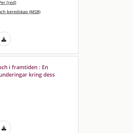
Per [red]
och beredskap (MSB)
ch i framtiden : En
funderingar kring dess