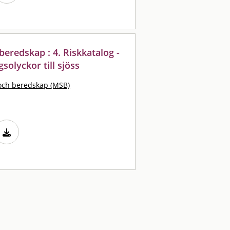
eredskap : 4. Riskkatalog -
solyckor till sjöss
och beredskap (MSB)