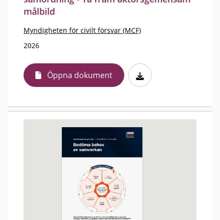
målbild
Myndigheten för civilt försvar (MCF)
2026
Öppna dokument