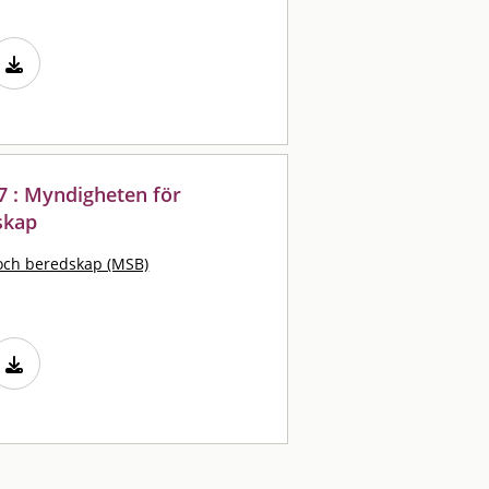
 : Myndigheten för
skap
och beredskap (MSB)