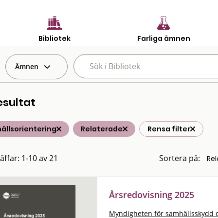
Bibliotek
Farliga ämnen
Ämnen
esultat
ällsorientering
Relaterade
Rensa filter
äffar: 1-10 av 21
Sortera på:
Årsredovisning 2025
Myndigheten för samhällsskydd 