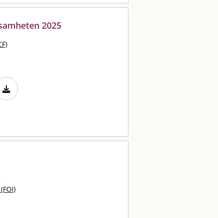
ksamheten 2025
CF)
r
 (FOI)