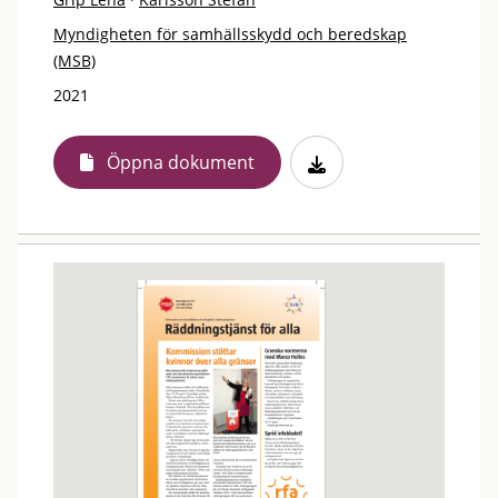
Myndigheten för samhällsskydd och beredskap
(MSB)
2021
Öppna dokument