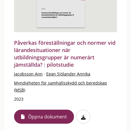
Påverkas föreställningar och normer vid
lärandesituationer när
utbildningsgrupper är numerärt
jämställda? : pilotstudie
Jacobsson Ann
·
Egan Sjölander Annika
Myndigheten för samhällsskydd och beredskap
(MSB)
2023
Öppna dokument