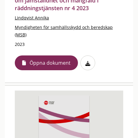
om jämställdhet och mångfald i
räddningstjänsten nr 4 2023
Lindqvist Annika
Myndigheten för samhällsskydd och beredskap
(MSB)
2023
Öppna dokument