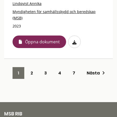
Lindqvist Annika
Myndigheten för samhällsskydd och beredskap
(MSB)
2023
Öppna dokument
1
2
3
4
7
Nästa
MSB RIB