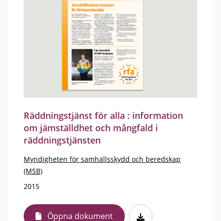
Räddningstjänst för alla : information
om jämställdhet och mångfald i
räddningstjänsten
Myndigheten för samhällsskydd och beredskap
(MSB)
2015
Öppna dokument