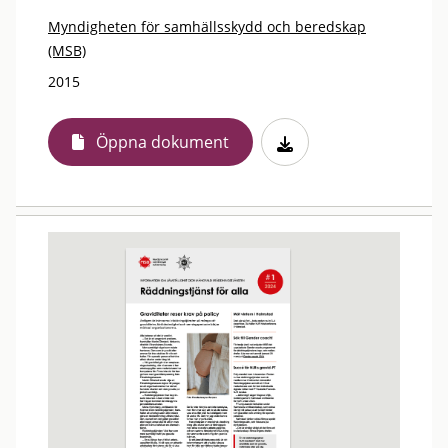
Myndigheten för samhällsskydd och beredskap
(MSB)
2015
Öppna dokument