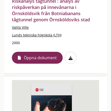
Riskanalys tågtunnel : analys av
riskpåverkan på innevånarna i
Örnsköldsvik från Botniabanans
tågtunnel genom Örnsköldsviks stad
Välilä Ville
Lunds tekniska högskola (LTH)
2000
Öppna dokument