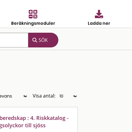
Beräkningsmoduler
Ladda ner
Visa antal:
eredskap : 4. Riskkatalog -
solyckor till sjöss