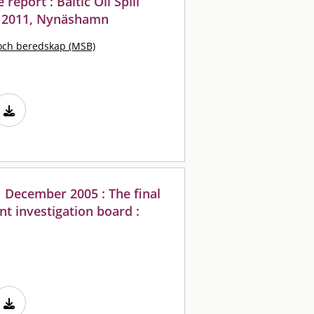
report : Baltic Oil Spill
r 2011, Nynäshamn
och beredskap (MSB)
1 December 2005 : The final
nt investigation board :