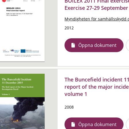
BOILEX 2011 Final exercise 
Exercise 27-29 Septembe
Myndigheten för samhällsskydd 
2012
Öppna dokument
The Buncefield incident 1
report of the major incide
volume 1
2008
Öppna dokument