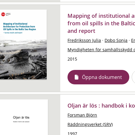
Mapping of institutional a
from oil spills in the Balt
and report
Fredriksson Julia
·
Dobo Sonja
·
E
Myndigheten för samhällsskydd 
2015
Öppna dokument
Oljan är lös : handbok i 
Forsman Björn
Räddningsverket (SRV)
1997