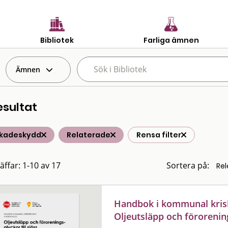
Bibliotek
Farliga ämnen
Ämnen
esultat
skadeskydd
Relaterade
Rensa filter
äffar: 1-10 av 17
Sortera på:
Handbok i kommunal krisb
Oljeutsläpp och förorening