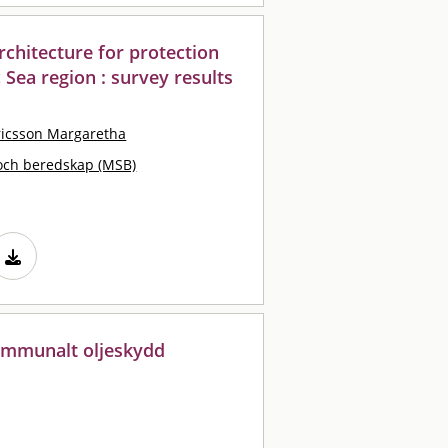
rchitecture for protection
ic Sea region : survey results
ricsson Margaretha
och beredskap (MSB)
kommunalt oljeskydd