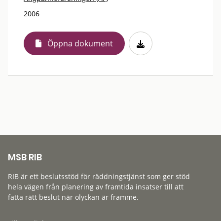
2006
Öppna dokument
MSB RIB
RIB är ett beslutsstöd för räddningstjänst som ger stöd
hela vägen från planering av framtida insatser till att
fatta rätt beslut när olyckan är framme.