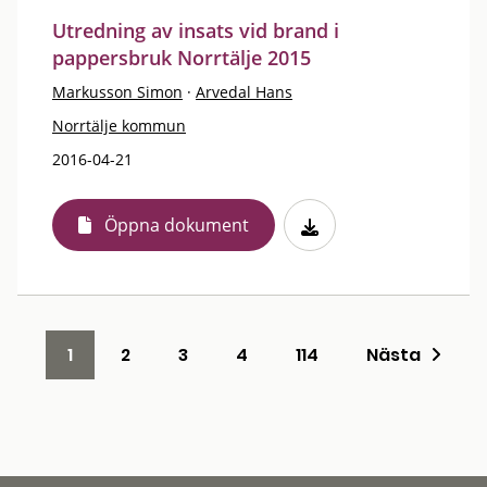
Utredning av insats vid brand i
pappersbruk Norrtälje 2015
Markusson Simon
·
Arvedal Hans
Norrtälje kommun
2016-04-21
Öppna dokument
1
2
3
4
114
Nästa