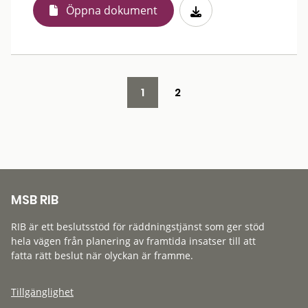
Öppna dokument
1
2
MSB RIB
RIB är ett beslutsstöd för räddningstjänst som ger stöd
hela vägen från planering av framtida insatser till att
fatta rätt beslut när olyckan är framme.
Tillgänglighet