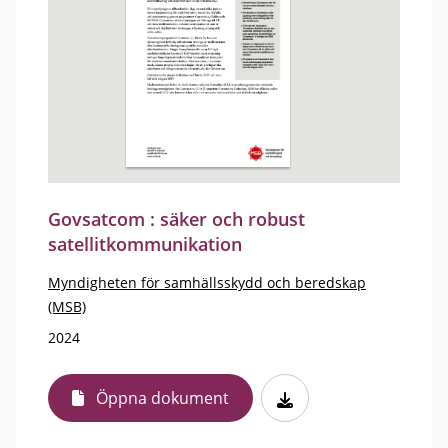
Govsatcom : säker och robust
satellitkommunikation
Myndigheten för samhällsskydd och beredskap
(MSB)
2024
Öppna dokument