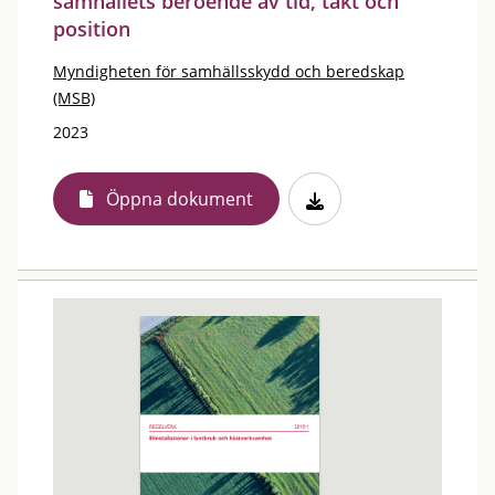
samhällets beroende av tid, takt och
position
Myndigheten för samhällsskydd och beredskap
(MSB)
2023
Öppna dokument