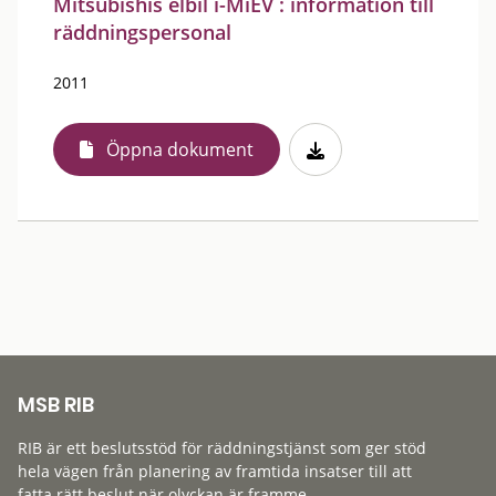
Mitsubishis elbil i-MiEV : information till
räddningspersonal
2011
Öppna dokument
MSB RIB
RIB är ett beslutsstöd för räddningstjänst som ger stöd
hela vägen från planering av framtida insatser till att
fatta rätt beslut när olyckan är framme.