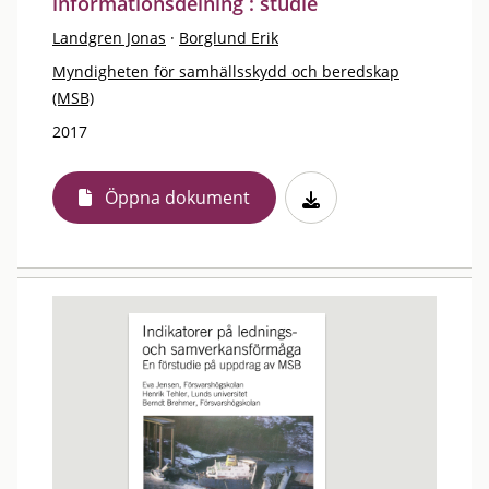
informationsdelning : studie
Landgren Jonas
·
Borglund Erik
Myndigheten för samhällsskydd och beredskap
(MSB)
2017
Öppna dokument