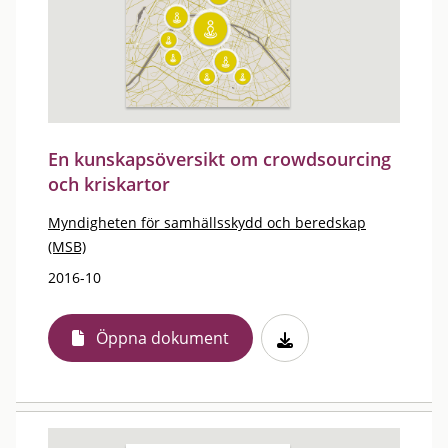
En kunskapsöversikt om crowdsourcing
och kriskartor
Myndigheten för samhällsskydd och beredskap
(MSB)
2016-10
Öppna dokument