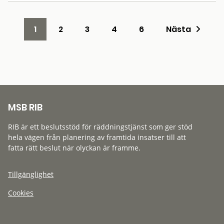
1
2
3
4
6
Nästa
MSB RIB
RIB är ett beslutsstöd för räddningstjänst som ger stöd
hela vägen från planering av framtida insatser till att
fatta rätt beslut när olyckan är framme.
Tillgänglighet
Cookies