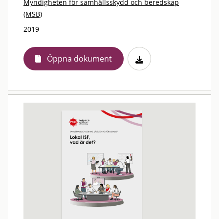
Myndigheten för samhällsskydd och beredskap
(MSB)
2019
Öppna dokument