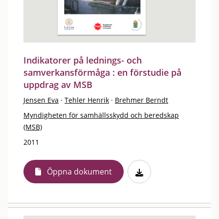
Indikatorer på lednings- och
samverkansförmåga : en förstudie på
uppdrag av MSB
Jensen Eva
·
Tehler Henrik
·
Brehmer Berndt
Myndigheten för samhällsskydd och beredskap
(MSB)
2011
Öppna dokument