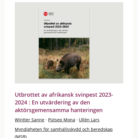
Utbrottet av afrikansk svinpest 2023-
2024 : En utvärdering av den
aktörsgemensamma hanteringen
Wintter Sanne
·
Pütsep Mona
·
Ullén Lars
Myndigheten för samhällsskydd och beredskap
(MSB)