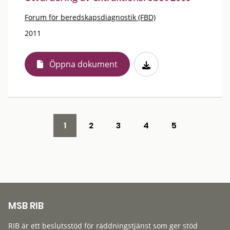
Forum för beredskapsdiagnostik (FBD)
2011
Öppna dokument
1
2
3
4
5
MSB RIB
RIB är ett beslutsstöd för räddningstjänst som ger stöd