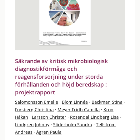
Säkrande av kritisk mikrobiologisk
diagnostikförmåga och
reagensförsörjning under störda
förhållanden och höjd beredskap :
projektrapport
Salomonsson Emelie
·
Blom Linnéa
·
Bäckman Stina
·
Forsberg Christina
·
Meyer Fridh Camilla
·
Kron
Håkan
·
Larsson Christer
·
Rosendal Lindberg Lisa
·
Lindgren Johnny
·
Söderholm Sandra
·
Tellström
Andreas
·
Ågren Paula