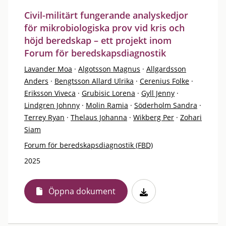
Civil-militärt fungerande analyskedjor
för mikrobiologiska prov vid kris och
höjd beredskap – ett projekt inom
Forum för beredskapsdiagnostik
Lavander Moa
·
Algotsson Magnus
·
Allgardsson
Anders
·
Bengtsson Allard Ulrika
·
Cerenius Folke
·
Eriksson Viveca
·
Grubisic Lorena
·
Gyll Jenny
·
Lindgren Johnny
·
Molin Ramia
·
Söderholm Sandra
·
Terrey Ryan
·
Thelaus Johanna
·
Wikberg Per
·
Zohari
Siam
Forum för beredskapsdiagnostik (FBD)
2025
Öppna dokument