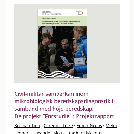
Civil-militär samverkan inom
mikrobiologisk beredskapsdiagnostik i
samband med höjd beredskap.
Delprojekt ”Förstudie” : Projektrapport
Broman Tina
·
Cerenius Folke
·
Edner Niklas
·
Melin
Lennart
·
Lavander Moa
·
Lundberg Magnus