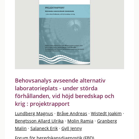
Behovsanalys avseende alternativ
laboratorieplats - under störda
förhållanden, vid höjd beredskap och
krig : projektrapport
Lundberg Magnus
·
Bråve Andreas
·
Wistedt Joakim
·
Bengtsson Allard Ulrika
·
Molin Ramia
·
Granberg
Malin
·
Salaneck Erik
·
Gyll Jenny
Forum för beredskapsdiagnostik (FBD)