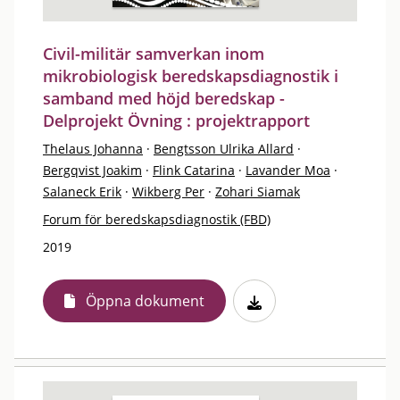
Civil-militär samverkan inom
mikrobiologisk beredskapsdiagnostik i
samband med höjd beredskap -
Delprojekt Övning : projektrapport
Thelaus Johanna
·
Bengtsson Ulrika Allard
·
Bergqvist Joakim
·
Flink Catarina
·
Lavander Moa
·
Salaneck Erik
·
Wikberg Per
·
Zohari Siamak
Forum för beredskapsdiagnostik (FBD)
2019
Öppna dokument