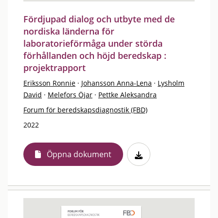
Fördjupad dialog och utbyte med de
nordiska länderna för
laboratorieförmåga under störda
förhållanden och höjd beredskap :
projektrapport
Eriksson Ronnie
·
Johansson Anna-Lena
·
Lysholm
David
·
Melefors Öjar
·
Pettke Aleksandra
Forum för beredskapsdiagnostik (FBD)
2022
Öppna dokument