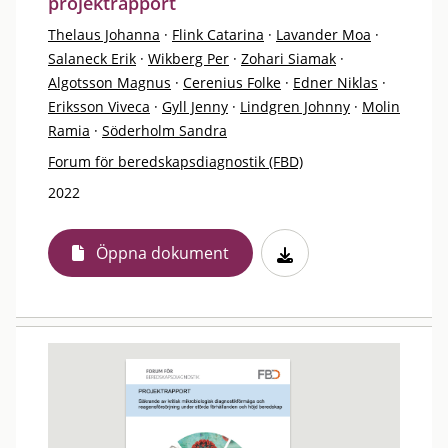
projektrapport
Thelaus Johanna
·
Flink Catarina
·
Lavander Moa
·
Salaneck Erik
·
Wikberg Per
·
Zohari Siamak
·
Algotsson Magnus
·
Cerenius Folke
·
Edner Niklas
·
Eriksson Viveca
·
Gyll Jenny
·
Lindgren Johnny
·
Molin
Ramia
·
Söderholm Sandra
Forum för beredskapsdiagnostik (FBD)
2022
Öppna dokument