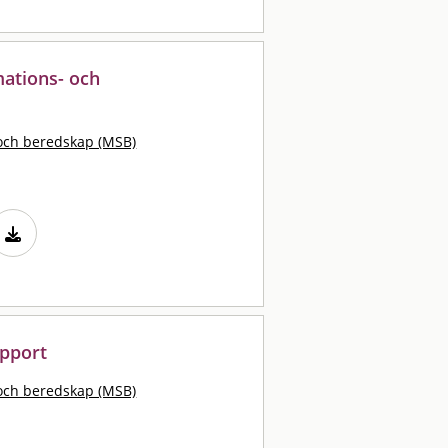
mations- och
och beredskap (MSB)
apport
och beredskap (MSB)