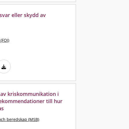
svar eller skydd av
 (FOI)
av kriskommunikation i
rekommendationer till hur
as
och beredskap (MSB)