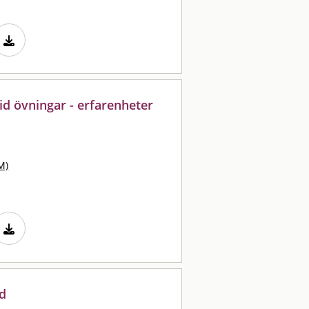
d övningar - erfarenheter
M)
od