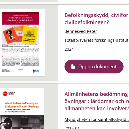
Befolkningsskydd, civilför
civilbefolkningen?
Bennesved Peter
Totalförsvarets forskningsinstitut
2024
Öppna dokument
Allmänhetens bedömning 
övningar : lärdomar och 
allmänheten kan involver
Myndigheten för samhällsskydd 
2015-01