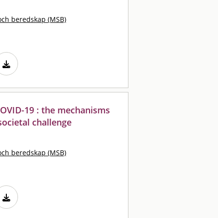
och beredskap (MSB)
COVID-19 : the mechanisms
societal challenge
och beredskap (MSB)