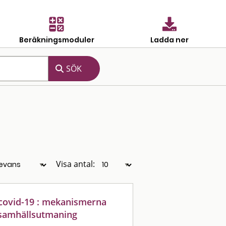
Beräkningsmoduler
Ladda ner
Visa antal:
 covid-19 : mekanismerna
samhällsutmaning