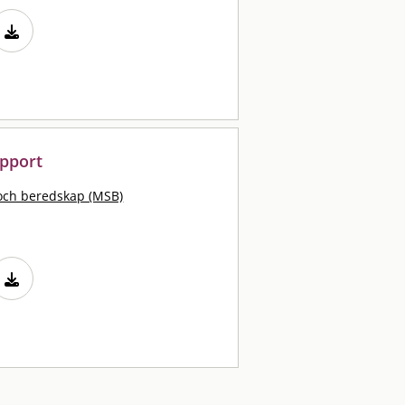
apport
och beredskap (MSB)