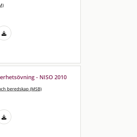
M)
kerhetsövning - NISO 2010
och beredskap (MSB)