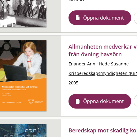
Öppna dokument
Allmänheten medverkar vi
från övning havsörn
Enander Ann
·
Hede Susanne
Krisberedskapsmyndigheten (KB
2005
Öppna dokument
Beredskap mot skadlig k