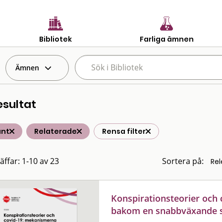
Bibliotek
Farliga ämnen
Ämnen
esultat
änt
Relaterade
Rensa filter
äffar: 1-10 av 23
Sortera på:
Konspirationsteorier och
bakom en snabbväxande 