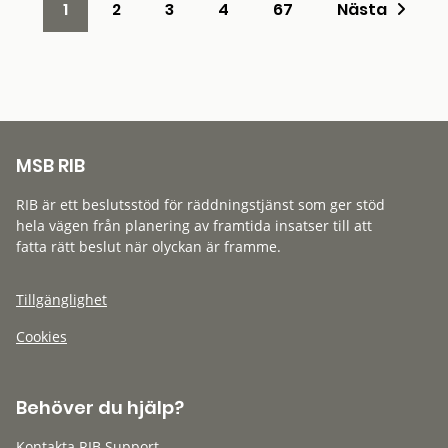
1
2
3
4
67
Nästa
MSB RIB
RIB är ett beslutsstöd för räddningstjänst som ger stöd
hela vägen från planering av framtida insatser till att
fatta rätt beslut när olyckan är framme.
Tillgänglighet
Cookies
Behöver du hjälp?
Kontakta RIB Support