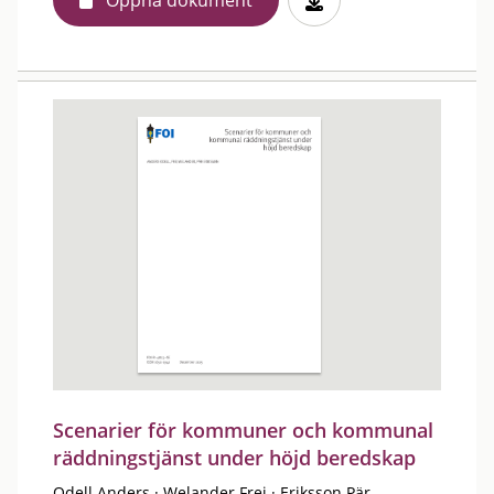
Öppna dokument
Scenarier för kommuner och kommunal
räddningstjänst under höjd beredskap
Odell Anders
·
Welander Frej
·
Eriksson Pär