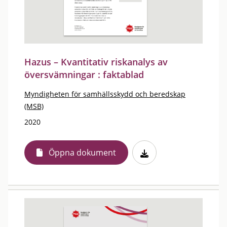
Hazus – Kvantitativ riskanalys av
översvämningar : faktablad
Myndigheten för samhällsskydd och beredskap
(MSB)
2020
Öppna dokument