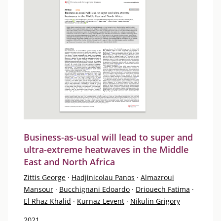
Business-as-usual will lead to super and
ultra-extreme heatwaves in the Middle
East and North Africa
Zittis George
·
Hadjinicolau Panos
·
Almazroui
Mansour
·
Bucchignani Edoardo
·
Driouech Fatima
·
El Rhaz Khalid
·
Kurnaz Levent
·
Nikulin Grigory
2021