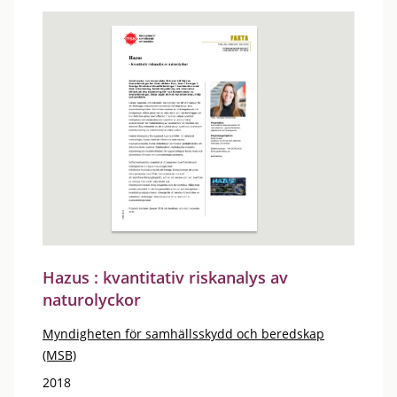
Hazus : kvantitativ riskanalys av
naturolyckor
Myndigheten för samhällsskydd och beredskap
(MSB)
2018