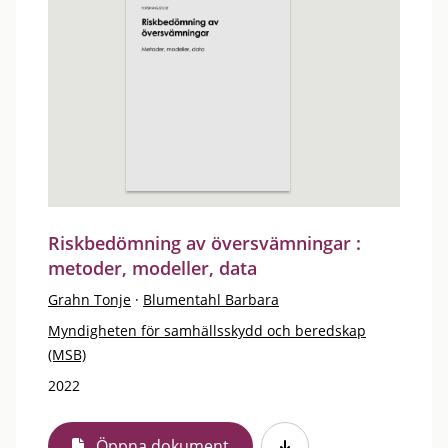
Riskbedömning av översvämningar :
metoder, modeller, data
Grahn Tonje
·
Blumentahl Barbara
Myndigheten för samhällsskydd och beredskap
(MSB)
2022
Öppna dokument