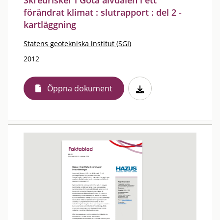
Skredrisker i Göta älvdalen i ett
förändrat klimat : slutrapport : del 2 -
kartläggning
Statens geotekniska institut (SGI)
2012
Öppna dokument