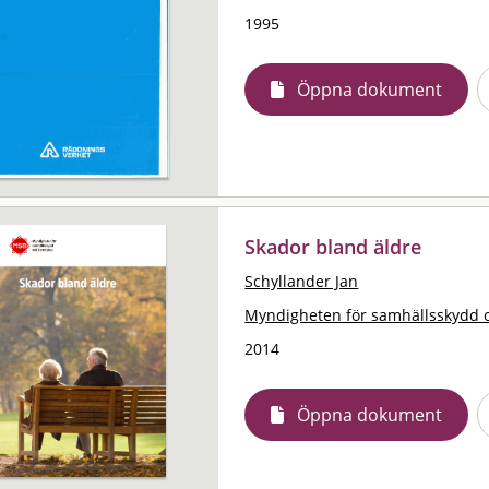
1995
Öppna dokument
Skador bland äldre
Schyllander Jan
Myndigheten för samhällsskydd 
2014
Öppna dokument