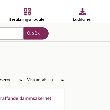
Beräkningsmoduler
Ladda ner
Visa antal:
eträffande dammsäkerhet