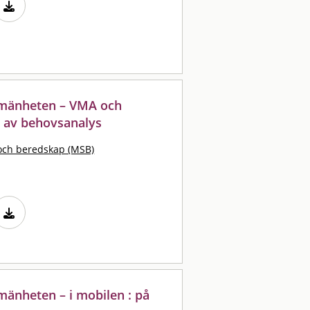
llmänheten – VMA och
t av behovsanalys
och beredskap (MSB)
lmänheten – i mobilen : på