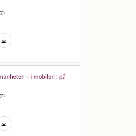
CF)
lmänheten – i mobilen : på
CF)