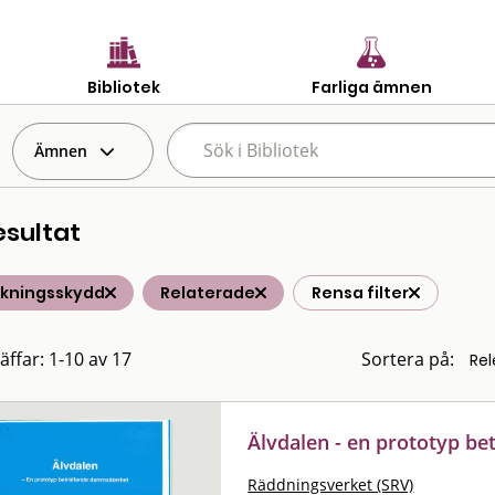
Bibliotek
Farliga ämnen
Ämnen
esultat
lkningsskydd
Relaterade
Rensa filter
äffar: 1-10 av 17
Sortera på:
Älvdalen - en prototyp b
Räddningsverket (SRV)