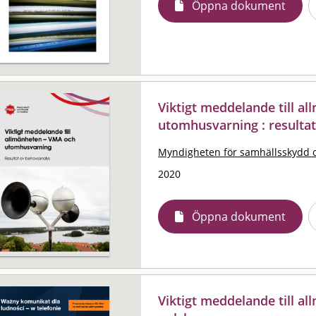
Öppna dokument
Viktigt meddelande till a
utomhusvarning : resulta
Myndigheten för samhällsskydd 
2020
Öppna dokument
Viktigt meddelande till al