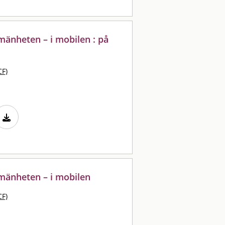
lmänheten – i mobilen : på
CF)
lmänheten – i mobilen
CF)