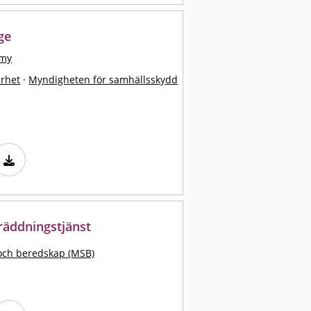
ge
mmy
erhet
·
Myndigheten för samhällsskydd
 räddningstjänst
och beredskap (MSB)