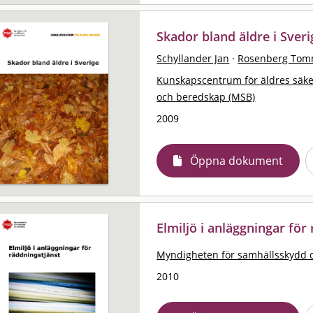
Skador bland äldre i Sveri
Schyllander Jan
·
Rosenberg To
Kunskapscentrum för äldres säk
och beredskap (MSB)
2009
Öppna dokument
Elmiljö i anläggningar för
Myndigheten för samhällsskydd 
2010