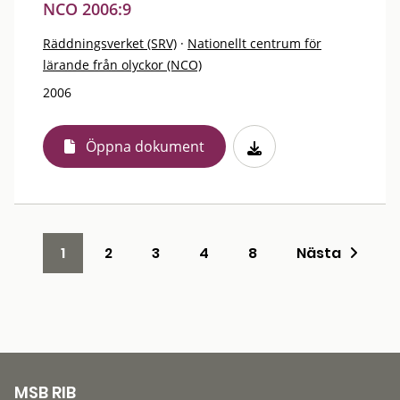
NCO 2006:9
Räddningsverket (SRV)
·
Nationellt centrum för
lärande från olyckor (NCO)
2006
Öppna dokument
1
2
3
4
8
Nästa
MSB RIB