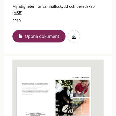
Myndigheten för samhällsskydd och beredskap
(MSB)
2010
Öppna dokument