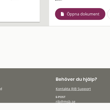
Öppna dokument
Behöver du hjälp?
öd
Kontakta RIB Support
E-POST
rib@msb.se