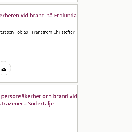
erheten vid brand på Frölunda
Persson Tobias
·
Tranström Christoffer
e personsäkerhet och brand vid
straZeneca Södertälje
l