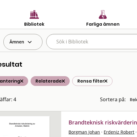
Bibliotek
Farliga ämnen
Ämnen
esultat
hantering
Relaterade
Rensa filter
äffar: 4
Sortera på:
Brandteknisk riskvärderi
Borgman Johan
·
Erdeniz Robert
·