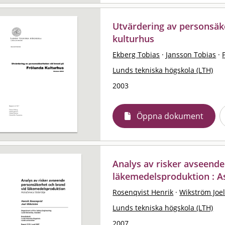
Utvärdering av personsäk
kulturhus
Ekberg Tobias
·
Jansson Tobias
·
Lunds tekniska högskola (LTH)
2003
Öppna dokument
Analys av risker avseend
läkemedelsproduktion : A
Rosenqvist Henrik
·
Wikström Joe
Lunds tekniska högskola (LTH)
2007