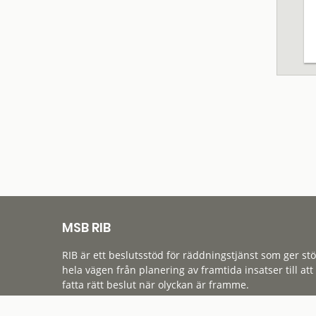
MSB RIB
RIB är ett beslutsstöd för räddningstjänst som ger st
hela vägen från planering av framtida insatser till att
fatta rätt beslut när olyckan är framme.
Tillgänglighet
Cookies