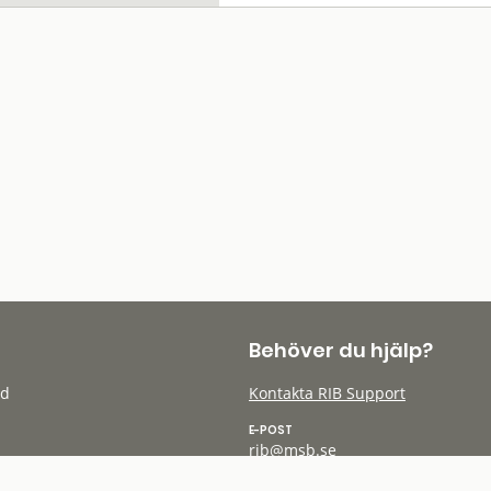
Behöver du hjälp?
öd
Kontakta RIB Support
E-POST
rib@msb.se