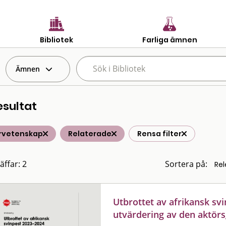
Bibliotek
Farliga ämnen
Ämnen
esultat
rvetenskap
Relaterade
Rensa filter
äffar: 2
Sortera på:
Utbrottet av afrikansk svi
utvärdering av den aktö