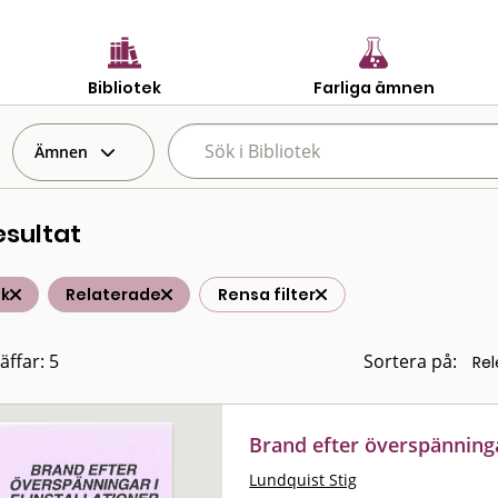
Bibliotek
Farliga ämnen
Ämnen
esultat
ik
Relaterade
Rensa filter
äffar: 5
Sortera på:
Brand efter överspänningar
Lundquist Stig