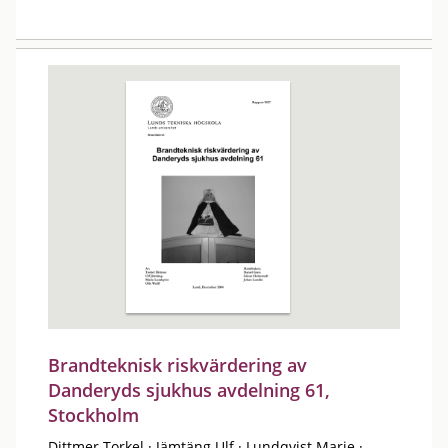
Brandteknisk riskvärdering av
Danderyds sjukhus avdelning 61,
Stockholm
Dittmer Torkel
·
Jämtäng Ulf
·
Lundqvist Marie
·