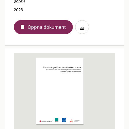
(MSB)
2023
Öppna dokument