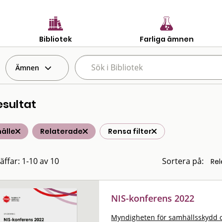
Bibliotek
Farliga ämnen
Ämnen
esultat
älle
Relaterade
Rensa filter
äffar: 1-10 av 10
Sortera på:
NIS-konferens 2022
Myndigheten för samhällsskydd 