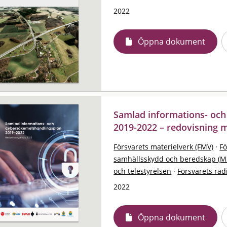
2022
Öppna dokument
Samlad informations- och
2019-2022 – redovisning 
Försvarets materielverk (FMV)
·
F
samhällsskydd och beredskap (M
och telestyrelsen
·
Försvarets rad
2022
Öppna dokument