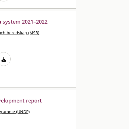
ka system 2021–2022
och beredskap (MSB)
elopment report
ogramme (UNDP)