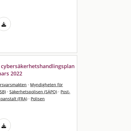
 cybersäkerhetshandlingsplan
mars 2022
örsvarsmakten
·
Myndigheten för
SB)
·
Säkerhetspolisen (SÄPO)
·
Post-
ioanstalt (FRA)
·
Polisen