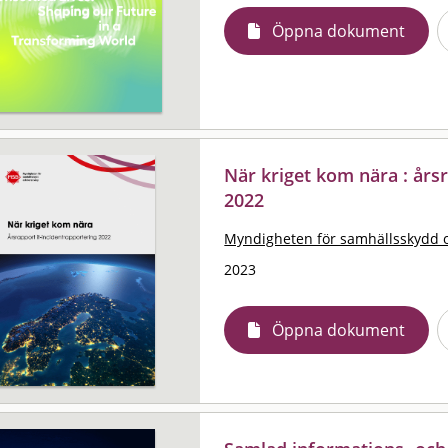
Öppna dokument
När kriget kom nära : års
2022
Myndigheten för samhällsskydd 
2023
Öppna dokument