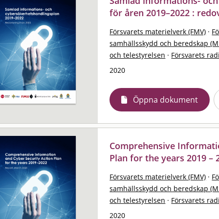
Samlad informations- och
för åren 2019–2022 : redo
Försvarets materielverk (FMV)
·
F
samhällsskydd och beredskap (M
och telestyrelsen
·
Försvarets rad
2020
Öppna dokument
Comprehensive Informatio
Plan for the years 2019 – 
Försvarets materielverk (FMV)
·
F
samhällsskydd och beredskap (M
och telestyrelsen
·
Försvarets rad
2020