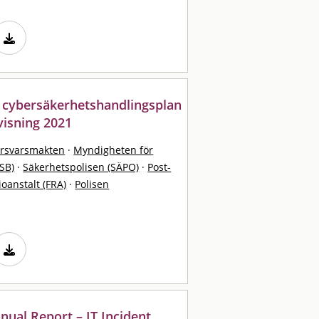
 cybersäkerhetshandlingsplan
visning 2021
örsvarsmakten
·
Myndigheten för
SB)
·
Säkerhetspolisen (SÄPO)
·
Post-
ioanstalt (FRA)
·
Polisen
ual Report – IT Incident