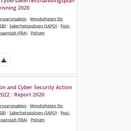
 cybersäkerhetshandlingsplan
visning 2020
örsvarsmakten
·
Myndigheten för
SB)
·
Säkerhetspolisen (SÄPO)
·
Post-
ioanstalt (FRA)
·
Polisen
n and Cyber Security Action
2022 : Report 2020
örsvarsmakten
·
Myndigheten för
SB)
·
Säkerhetspolisen (SÄPO)
·
Post-
ioanstalt (FRA)
·
Polisen