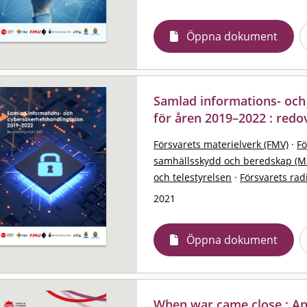
Öppna dokument
Samlad informations- och
för åren 2019–2022 : redo
Försvarets materielverk (FMV)
·
F
samhällsskydd och beredskap (M
och telestyrelsen
·
Försvarets rad
2021
Öppna dokument
When war came close : Ann