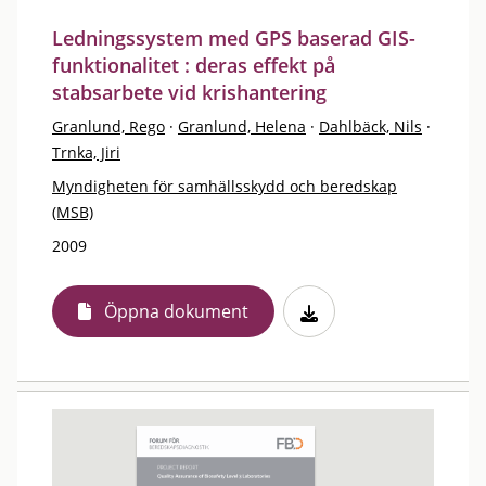
Ledningssystem med GPS baserad GIS-
funktionalitet : deras effekt på
stabsarbete vid krishantering
Granlund, Rego
·
Granlund, Helena
·
Dahlbäck, Nils
·
Trnka, Jiri
Myndigheten för samhällsskydd och beredskap
(MSB)
2009
Öppna dokument