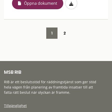
Öppna dokument
1
2
MSB RIB
RIB är ett beslutsstöd för räddningstjänst som ger stöd
hela vägen från planering av framtida insatser till att
fatta rätt beslut när olyckan är framme.
Tillgänglighet