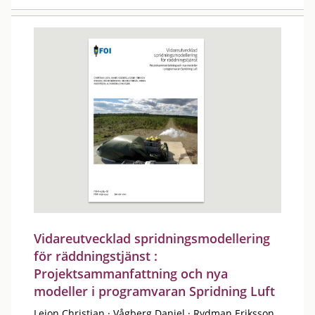
Vidareutvecklad spridningsmodellering
för räddningstjänst :
Projektsammanfattning och nya
modeller i programvaran Spridning Luft
Lejon Christian
·
Vågberg Daniel
·
Rydman Eriksson