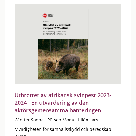
Utbrottet av afrikansk svinpest 2023-
2024 : En utvärdering av den
aktörsgemensamma hanteringen
Wintter Sanne
·
Pütsep Mona
·
Ullén Lars
Myndigheten för samhällsskydd och beredskap