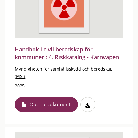
Handbok i civil beredskap för
kommuner : 4. Riskkatalog - Kärnvapen
Myndigheten för samhällsskydd och beredskap
(MSB)
2025
Öppna dokument