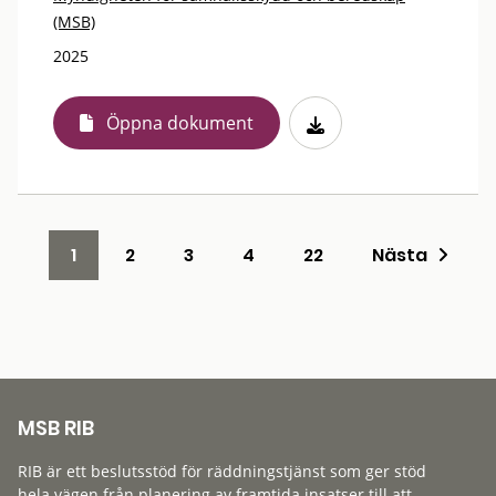
(MSB)
2025
Öppna dokument
1
2
3
4
22
Nästa
MSB RIB
RIB är ett beslutsstöd för räddningstjänst som ger stöd
hela vägen från planering av framtida insatser till att