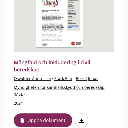
Mångfald och inkludering i civil
beredskap
Osvalder Anna-Lisa
·
Stark Elin
·
Borell Jonas
Myndigheten för samhällsskydd och beredskap
(MSB)
2024
Öppna dokument