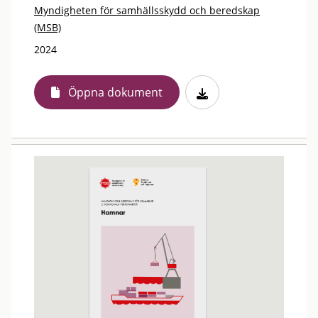
Myndigheten för samhällsskydd och beredskap
(MSB)
2024
Öppna dokument