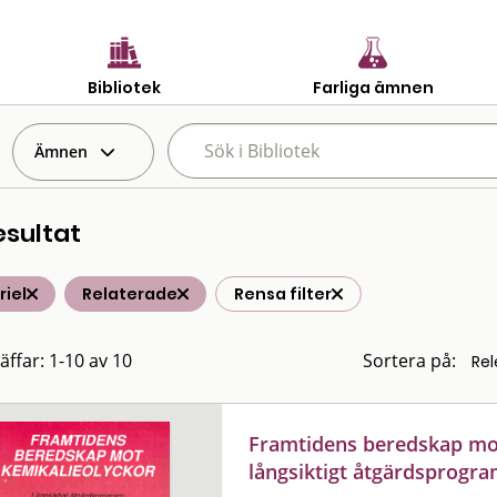
Bibliotek
Farliga ämnen
Ämnen
esultat
iel
Relaterade
Rensa filter
äffar: 1-10 av 10
Sortera på:
Framtidens beredskap mot
långsiktigt åtgärdsprogr