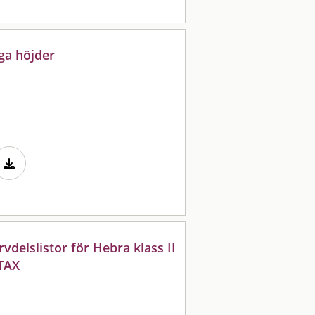
ga höjder
delslistor för Hebra klass II
TAX