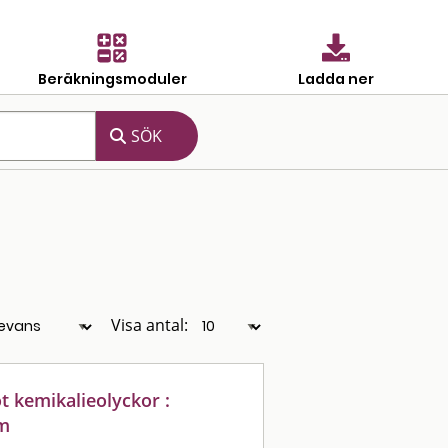
Beräkningsmoduler
Ladda ner
Visa antal:
 kemikalieolyckor :
am