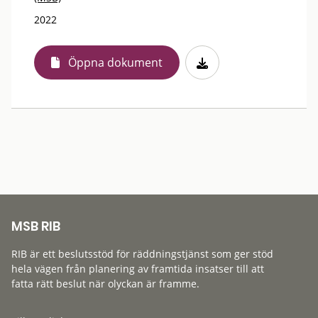
2022
Öppna dokument
MSB RIB
RIB är ett beslutsstöd för räddningstjänst som ger stöd
hela vägen från planering av framtida insatser till att
fatta rätt beslut när olyckan är framme.