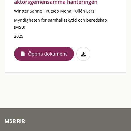
aktörsgemensamma hanteringen
Wintter Sanne
·
Pütsep Mona
·
Ullén Lars
Myndigheten för samhällsskydd och beredskap
(MSB)
2025
Öppna dokument
MSB RIB