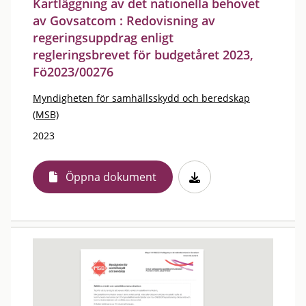
Kartläggning av det nationella behovet
av Govsatcom : Redovisning av
regeringsuppdrag enligt
regleringsbrevet för budgetåret 2023,
Fö2023/00276
Myndigheten för samhällsskydd och beredskap
(MSB)
2023
Öppna dokument