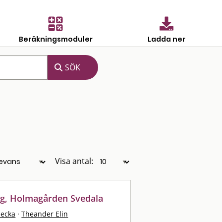
Beräkningsmoduler
Ladda ner
Visa antal:
ng, Holmagården Svedala
becka
·
Theander Elin