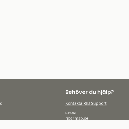
Behöver du hjälp?
öd
Kontakta RIB Support
E-POST
rib@msb.se