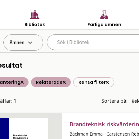
Bibliotek
Farliga ämnen
Ämnen
esultat
hantering
Relaterade
Rensa filter
äffar: 1
Sortera på:
Brandteknisk riskvärderi
Bäckman Emma
·
Carstensen Re