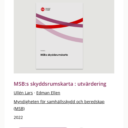
MSB:s skyddsrumskarta : utvärdering
Ullén Lars
·
Edman Ellen
Myndigheten för samhällsskydd och beredskap
(MSB)
2022