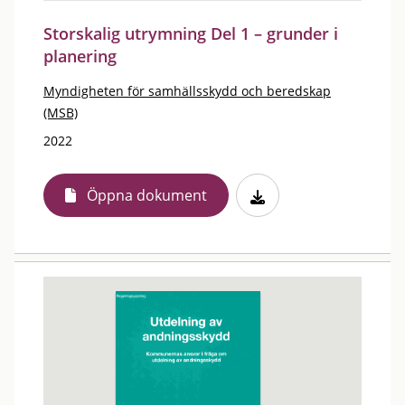
Storskalig utrymning Del 1 – grunder i
planering
Myndigheten för samhällsskydd och beredskap
(MSB)
2022
Öppna dokument