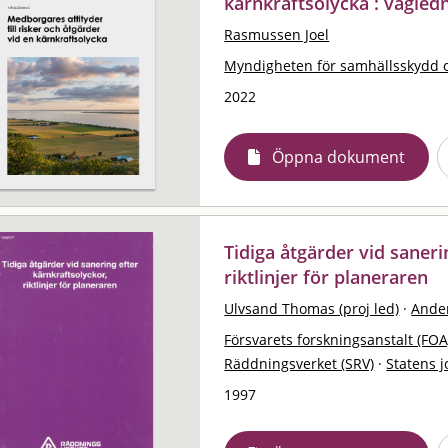
kärnkraftsolycka : vägled
Rasmussen Joel
Myndigheten för samhällsskydd 
2022
Öppna dokument
Tidiga åtgärder vid saneri
riktlinjer för planeraren
Ulvsand Thomas (proj led)
·
Ande
Försvarets forskningsanstalt (FOA
Räddningsverket (SRV)
·
Statens j
1997