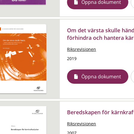
Öppna dokument
Om det värsta skulle hända
förhindra och hantera kär
Riksrevisionen
2019
Öppna dokument
Beredskapen för kärnkraf
Riksrevisionen
2007