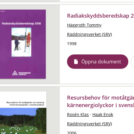
Radiakskyddsberedskap 
Häggroth Tommy
Räddningsverket (SRV)
1998
Öppna dokument
Resursbehov för motåtgär
kärnenergiolyckor i svens
Rosén Klas
·
Haak Enok
Räddningsverket (SRV)
2006