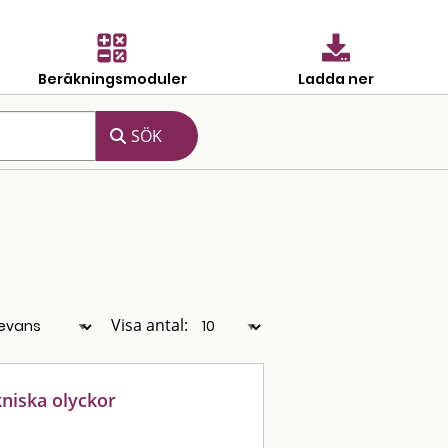
Beräkningsmoduler
Ladda ner
Visa antal:
kniska olyckor