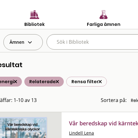
Bibliotek
Farliga ämnen
Ämnen
esultat
energi
Relaterade
Rensa filter
äffar: 1-10 av 13
Sortera på:
Vår beredskap vid kärnte
Lindell Lena