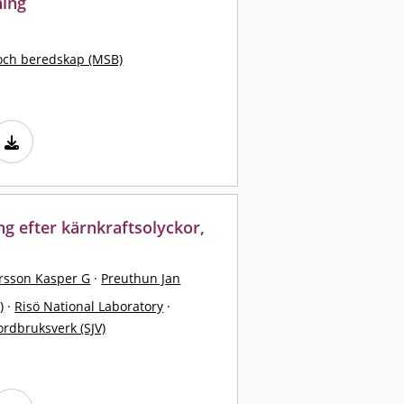
ning
och beredskap (MSB)
ng efter kärnkraftsolyckor,
rsson Kasper G
·
Preuthun Jan
)
·
Risö National Laboratory
·
ordbruksverk (SJV)