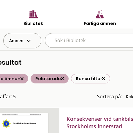
Bibliotek
Farliga ämnen
Ämnen
esultat
iga ämnen
Relaterade
Rensa filter
äffar: 5
Sortera på:
Konsekvenser vid tankbil
Stockholms innerstad