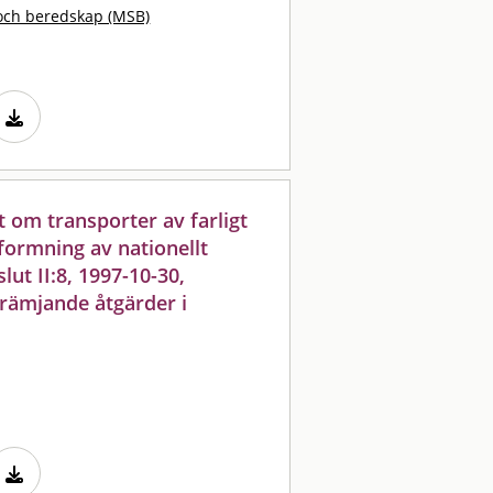
och beredskap (MSB)
kt om transporter av farligt
tformning av nationellt
ut II:8, 1997-10-30,
rämjande åtgärder i