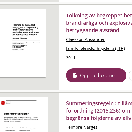
Tolkning av begreppet bet
brandfarliga och explosiv
betryggande avstånd
Claesson Alexander
Lunds tekniska högskola (LTH)
2011
Öppna dokument
Summeringsregeln : tillämp
förordning (2015:236) om 
begränsa följderna av allv
Teimore Narges