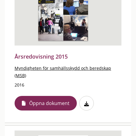
Årsredovisning 2015
Myndigheten för samhällsskydd och beredskap
(MSB)
2016
Öppna dokument