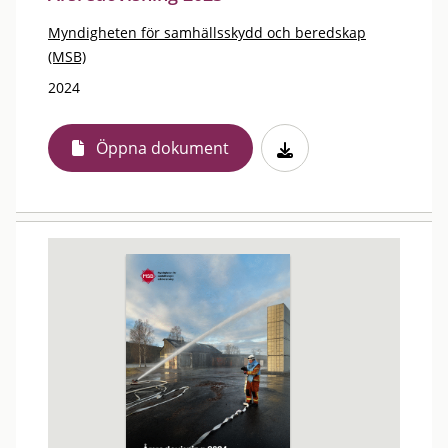
Myndigheten för samhällsskydd och beredskap
(MSB)
2024
Öppna dokument