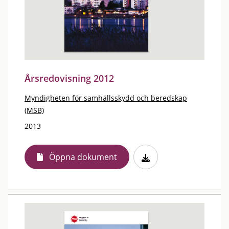
Årsredovisning 2012
Myndigheten för samhällsskydd och beredskap
(MSB)
2013
Öppna dokument