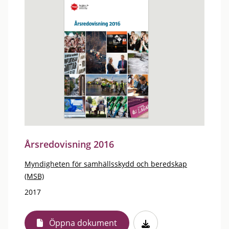
Årsredovisning 2016
Myndigheten för samhällsskydd och beredskap
(MSB)
2017
Öppna dokument