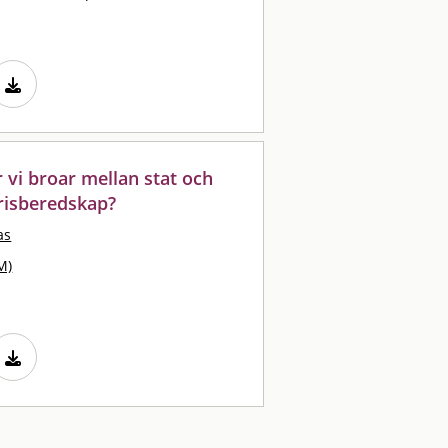
 vi broar mellan stat och
krisberedskap?
as
M)