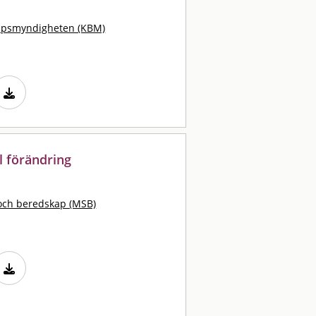
apsmyndigheten (KBM)
al förändring
och beredskap (MSB)