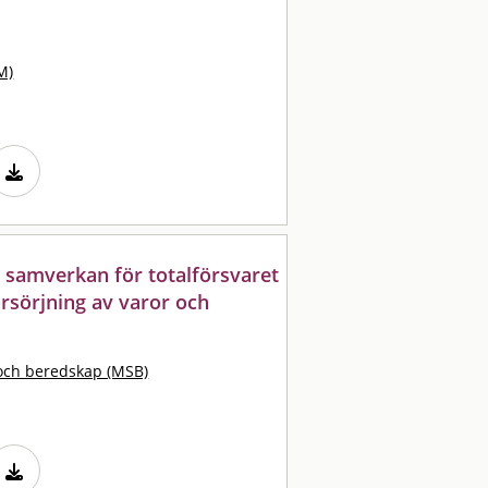
M)
 samverkan för totalförsvaret
örsörjning av varor och
och beredskap (MSB)