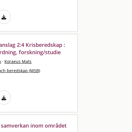
anslag 2:4 Krisberedskap :
rdning, forskning/studie
a
·
Koraeus Mats
och beredskap (MSB)
ig samverkan inom området