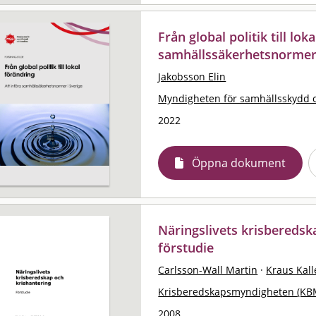
Från global politik till lok
samhällssäkerhetsnormer 
Jakobsson Elin
Myndigheten för samhällsskydd 
2022
Öppna dokument
Näringslivets krisberedsk
förstudie
Carlsson-Wall Martin
·
Kraus Kall
Krisberedskapsmyndigheten (KB
2008