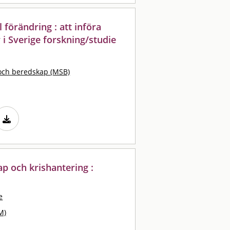
al förändring : att införa
i Sverige forskning/studie
och beredskap (MSB)
ap och krishantering :
e
M)