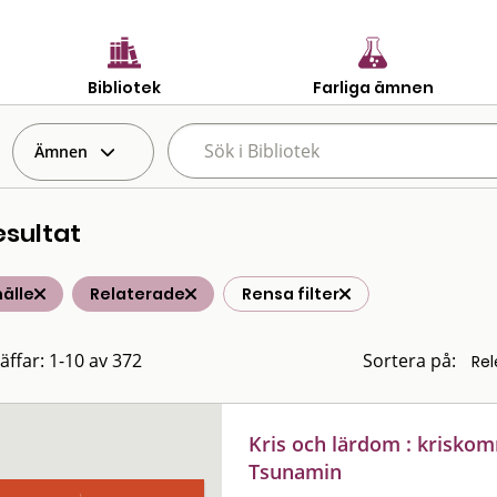
Bibliotek
Farliga ämnen
Ämnen
esultat
älle
Relaterade
Rensa filter
räffar: 1-10 av 372
Sortera på:
Kris och lärdom : kriskom
Tsunamin