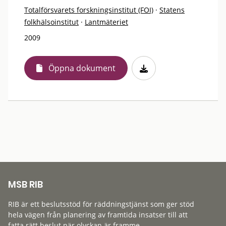
Totalförsvarets forskningsinstitut (FOI)
·
Statens
folkhälsoinstitut
·
Lantmäteriet
2009
Öppna dokument
MSB RIB
RIB är ett beslutsstöd för räddningstjänst som ger stöd
hela vägen från planering av framtida insatser till att
fatta rätt beslut när olyckan är framme.