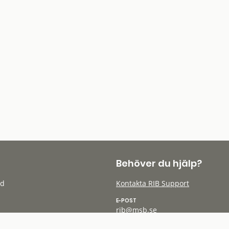
Behöver du hjälp?
öd
Kontakta RIB Support
E-POST
rib@msb.se