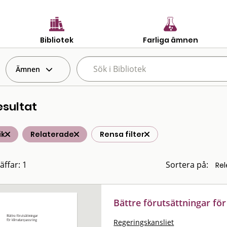
Bibliotek
Farliga ämnen
Ämnen
esultat
ik
Relaterade
Rensa filter
äffar: 1
Sortera på:
Bättre förutsättningar fö
Regeringskansliet