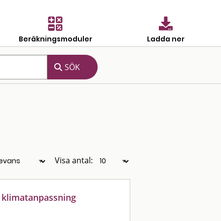
Beräkningsmoduler
Ladda ner
Visa antal:
r klimatanpassning