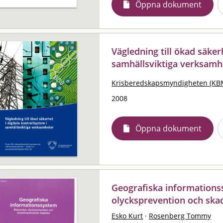
Öppna dokument
Vägledning till ökad säkerh
samhällsviktiga verksamh
Krisberedskapsmyndigheten (KB
2008
Öppna dokument
Geografiska informationss
olycksprevention och sk
Esko Kurt
·
Rosenberg Tommy