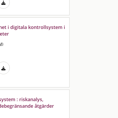
et i digitala kontrollsystem i
eter
M)
ystem : riskanalys,
adebegränsande åtgärder