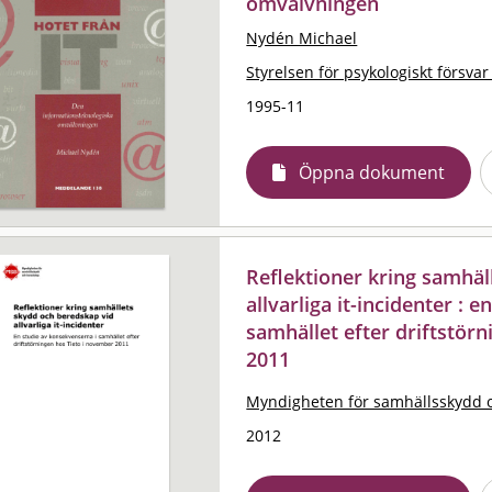
omvälvningen
Nydén Michael
Styrelsen för psykologiskt försvar
1995-11
Öppna dokument
Reflektioner kring samhäl
allvarliga it-incidenter : 
samhället efter driftstör
2011
Myndigheten för samhällsskydd 
2012