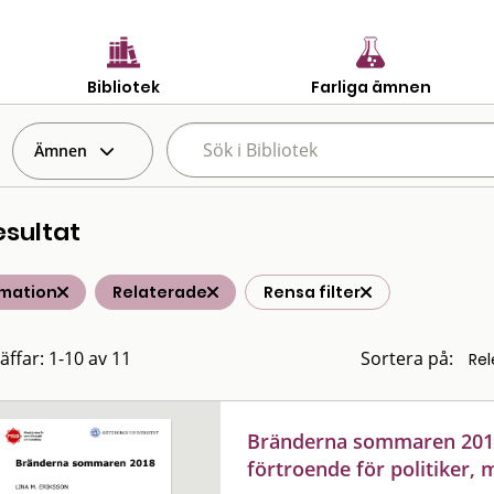
Bibliotek
Farliga ämnen
Ämnen
esultat
rmation
Relaterade
Rensa filter
äffar: 1-10 av 11
Sortera på:
Bränderna sommaren 2018
förtroende för politiker,