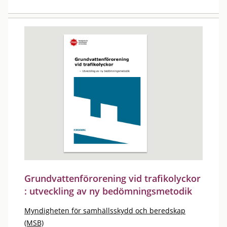
Grundvattenförorening vid trafikolyckor
: utveckling av ny bedömningsmetodik
Myndigheten för samhällsskydd och beredskap
(MSB)