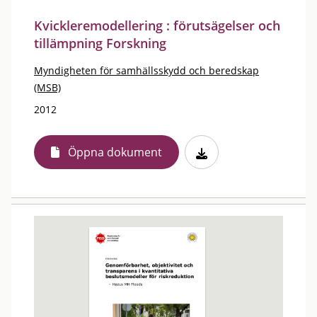
Kvickleremodellering : förutsägelser och
tillämpning Forskning
Myndigheten för samhällsskydd och beredskap
(MSB)
2012
Öppna dokument