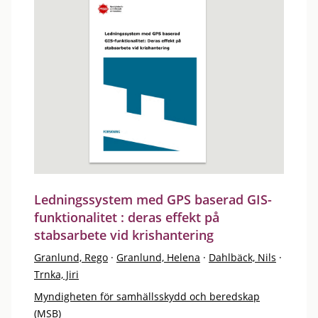
Ledningssystem med GPS baserad GIS-
funktionalitet : deras effekt på
stabsarbete vid krishantering
Granlund, Rego
·
Granlund, Helena
·
Dahlbäck, Nils
·
Trnka, Jiri
Myndigheten för samhällsskydd och beredskap
(MSB)