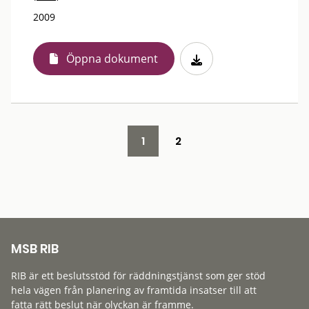
2009
Öppna dokument
1
2
MSB RIB
RIB är ett beslutsstöd för räddningstjänst som ger stöd
hela vägen från planering av framtida insatser till att
fatta rätt beslut när olyckan är framme.