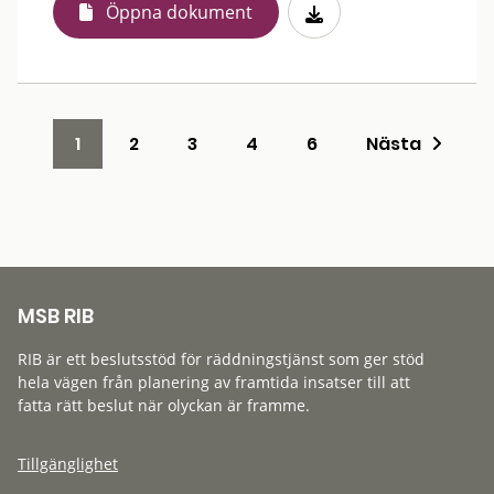
Öppna dokument
1
2
3
4
6
Nästa
MSB RIB
RIB är ett beslutsstöd för räddningstjänst som ger stöd
hela vägen från planering av framtida insatser till att
fatta rätt beslut när olyckan är framme.
Tillgänglighet