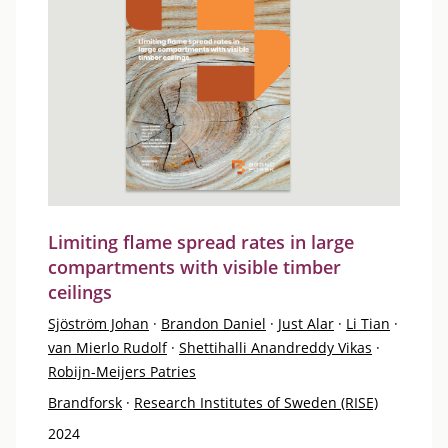
Limiting flame spread rates in large
compartments with visible timber
ceilings
Sjöström Johan
·
Brandon Daniel
·
Just Alar
·
Li Tian
·
van Mierlo Rudolf
·
Shettihalli Anandreddy Vikas
·
Robijn-Meijers Patries
Brandforsk
·
Research Institutes of Sweden (RISE)
2024