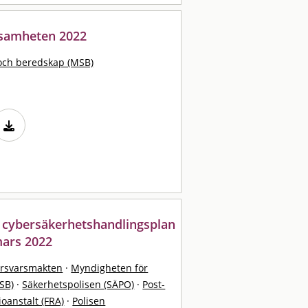
ksamheten 2022
och beredskap (MSB)
 cybersäkerhetshandlingsplan
mars 2022
örsvarsmakten
·
Myndigheten för
SB)
·
Säkerhetspolisen (SÄPO)
·
Post-
ioanstalt (FRA)
·
Polisen