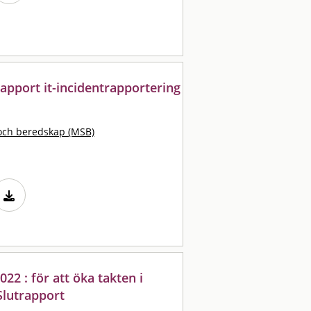
rapport it-incidentrapportering
och beredskap (MSB)
2 : för att öka takten i
Slutrapport