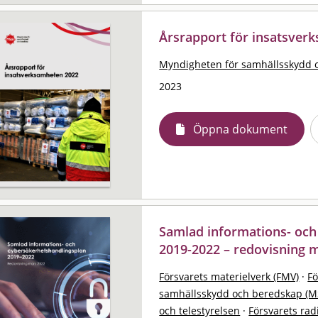
Årsrapport för insatsver
Myndigheten för samhällsskydd 
2023
Öppna dokument
Samlad informations- och
2019-2022 – redovisning 
Försvarets materielverk (FMV)
·
F
samhällsskydd och beredskap (M
och telestyrelsen
·
Försvarets rad