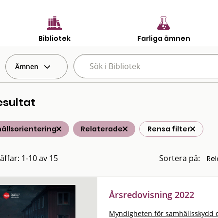
Bibliotek
Farliga ämnen
Ämnen
esultat
ällsorientering
Relaterade
Rensa filter
äffar: 1-10 av 15
Sortera på:
Årsredovisning 2022
Myndigheten för samhällsskydd 