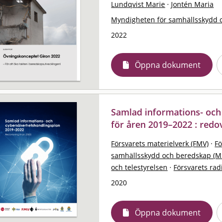
Lundqvist Marie
·
Jontén Maria
Myndigheten för samhällsskydd 
2022
Öppna dokument
Samlad informations- och
för åren 2019–2022 : redo
Försvarets materielverk (FMV)
·
F
samhällsskydd och beredskap (M
och telestyrelsen
·
Försvarets rad
2020
Öppna dokument