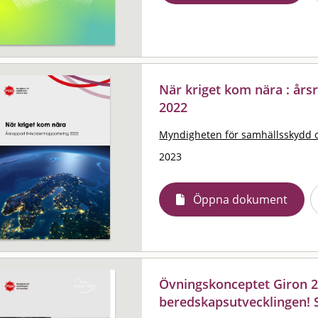
När kriget kom nära : års
2022
Myndigheten för samhällsskydd 
2023
Öppna dokument
Övningskonceptet Giron 202
beredskapsutvecklingen! 