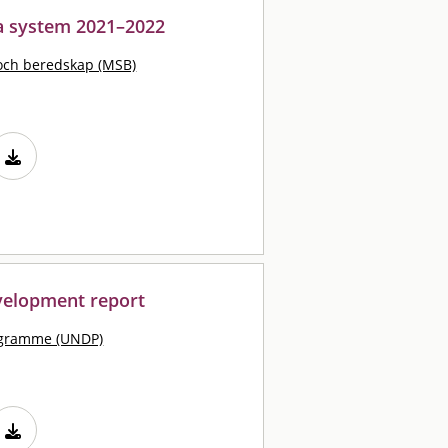
ka system 2021–2022
och beredskap (MSB)
elopment report
ogramme (UNDP)