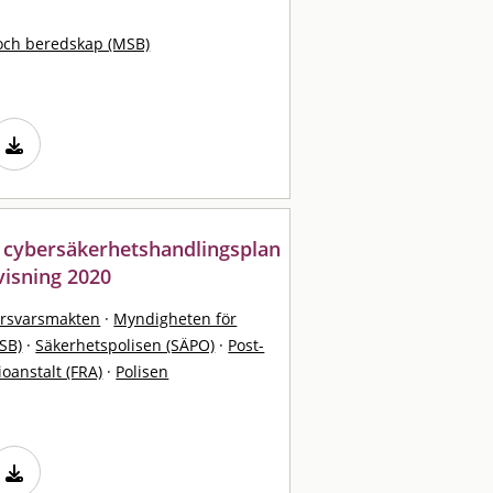
och beredskap (MSB)
 cybersäkerhetshandlingsplan
visning 2020
örsvarsmakten
·
Myndigheten för
SB)
·
Säkerhetspolisen (SÄPO)
·
Post-
ioanstalt (FRA)
·
Polisen