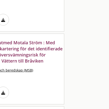
utmed Motala Ström : Med
artering för det identifierade
versvämningsrisk för
Vättern till Bråviken
och beredskap (MSB)