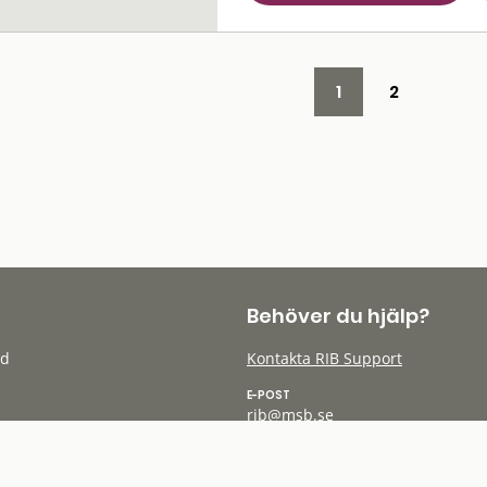
1
2
Behöver du hjälp?
öd
Kontakta RIB Support
E-POST
rib@msb.se