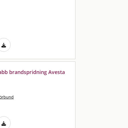
nabb brandspridning Avesta
förbund