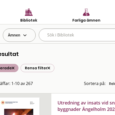
Bibliotek
Farliga ämnen
Ämnen
esultat
terade
Rensa filter
räffar: 1-10 av 267
Sortera på:
Utredning av insats vid sn
byggnader Ängelholm 202