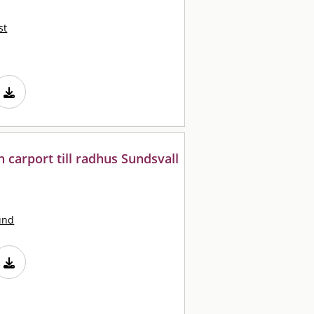
st
 carport till radhus Sundsvall
und