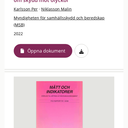
om skydd mot olyckor
Karlsson Per
·
Niklasson Malin
Myndigheten för samhällsskydd och beredskap
(MSB)
2022
Öppna dokument