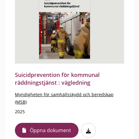
Suicidprevention för kommunal
räddningstjänst : vägledning
Myndigheten för samhällsskydd och beredskap
(MSB)
2025
Öppna dokument