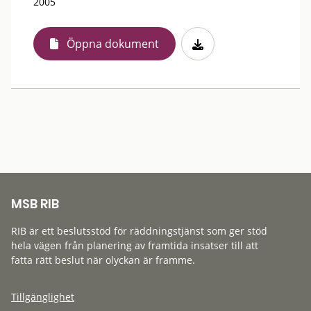
2005
Öppna dokument
MSB RIB
RIB är ett beslutsstöd för räddningstjänst som ger stöd
hela vägen från planering av framtida insatser till att
fatta rätt beslut när olyckan är framme.
Tillgänglighet