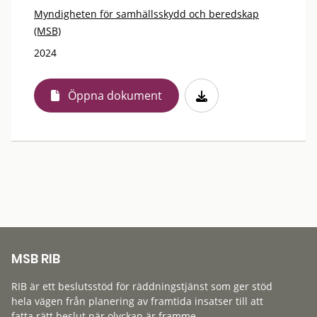
Myndigheten för samhällsskydd och beredskap
(MSB)
2024
Öppna dokument
MSB RIB
RIB är ett beslutsstöd för räddningstjänst som ger stöd
hela vägen från planering av framtida insatser till att
fatta rätt beslut när olyckan är framme.