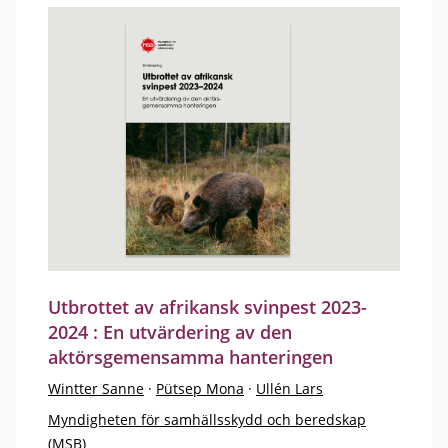
Utbrottet av afrikansk svinpest 2023-
2024 : En utvärdering av den
aktörsgemensamma hanteringen
Wintter Sanne
·
Pütsep Mona
·
Ullén Lars
Myndigheten för samhällsskydd och beredskap
(MSB)