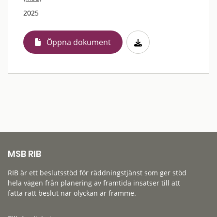
2025
Öppna dokument
MSB RIB
RIB är ett beslutsstöd för räddningstjänst som ger stöd
hela vägen från planering av framtida insatser till att
fatta rätt beslut när olyckan är framme.