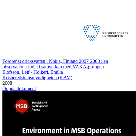
Förorenat dricksvatten i Nokia, Finland 2007-2008 : en
observationsstudie i samverkan med VAKA-gruppen
Elofsson, Leif
·
Holkeri, Emilia
Krisberedskapsmyndigheten (KBM)
2008
Öppna dokument