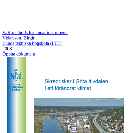
VaR methods for linear instruments
Vidarsson, Birgir
Lunds tekniska högskola (LTH)
2008
Öppna dokument