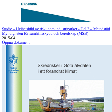
Studie – Helhetsbild av risk inom industriparker - Del 2 – Metodstöd
Myndigheten för samhällsskydd och beredskap (MSB)
2015-04
Öppna dokument