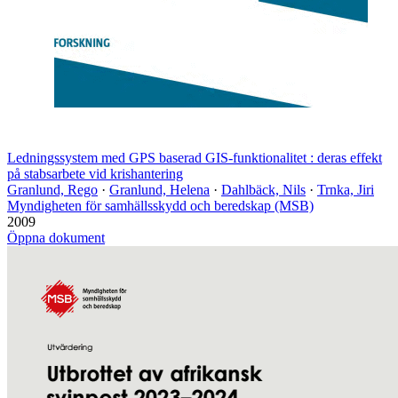
Ledningssystem med GPS baserad GIS-funktionalitet : deras effekt
på stabsarbete vid krishantering
Granlund, Rego
·
Granlund, Helena
·
Dahlbäck, Nils
·
Trnka, Jiri
Myndigheten för samhällsskydd och beredskap (MSB)
2009
Öppna dokument