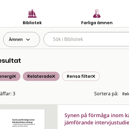
Bibliotek
Farliga ämnen
Ämnen
esultat
energi
Relaterade
Rensa filter
äffar: 3
Sortera på:
Synen på förmåga inom k
jämförande intervjustudie