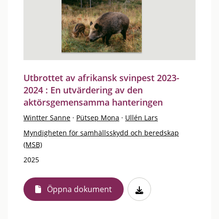
Utbrottet av afrikansk svinpest 2023-
2024 : En utvärdering av den
aktörsgemensamma hanteringen
Wintter Sanne
·
Pütsep Mona
·
Ullén Lars
Myndigheten för samhällsskydd och beredskap
(MSB)
2025
Öppna dokument