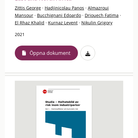
Zittis George
·
Hadjinicolau Panos
·
Almazroui
Mansour
·
Bucchignani Edoardo
·
Driouech Fatima
·
El Rhaz Khalid
·
Kurnaz Levent
·
Nikulin Grigory
2021
Öppna dokument