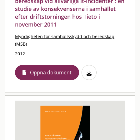
beredskap vid allvarliga it-incidenter : en
studie av konsekvenserna i samhället
efter driftstörningen hos Tieto i
november 2011
Myndigheten för samhällsskydd och beredskap
(MSB)
2012
Öppna dokument