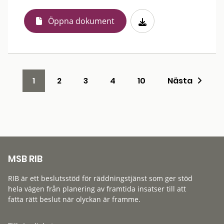
Öppna dokument
1
2
3
4
10
Nästa
MSB RIB
RIB är ett beslutsstöd för räddningstjänst som ger stöd
hela vägen från planering av framtida insatser till att
fatta rätt beslut när olyckan är framme.