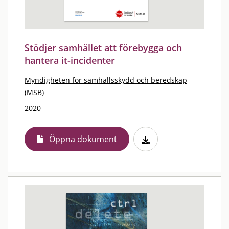
Stödjer samhället att förebygga och
hantera it-incidenter
Myndigheten för samhällsskydd och beredskap
(MSB)
2020
Öppna dokument